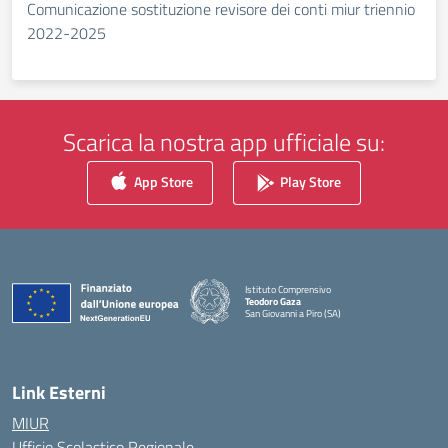
Comunicazione sostituzione revisore dei conti miur triennio
2022-2025
Scarica la nostra app ufficiale su:
App Store
Play Store
Istituto Comprensivo
Teodoro Gaza
San Giovanni a Piro (SA)
— Visita la pagina iniziale della scuola
Link Esterni
MIUR
Ufficio Scolastico Regionale