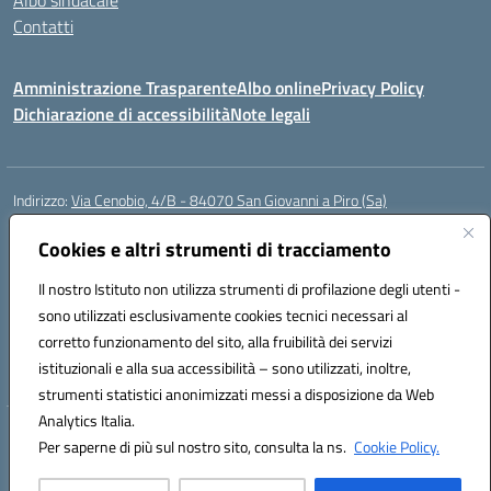
Albo sindacale
Contatti
Amministrazione Trasparente
Albo online
Privacy Policy
Dichiarazione di accessibilità
Note legali
Indirizzo:
Via Cenobio, 4/B - 84070 San Giovanni a Piro (Sa)
Centralino:
0974 983127
Email:
saic815005@istruzione.it
Cookies e altri strumenti di tracciamento
Posta elettronica certificata (PEC):
saic815005@pec.istruzione.it
Codice fiscale: 84001740657
Il nostro Istituto non utilizza strumenti di profilazione degli utenti -
Codice meccanografico:
SAIC815005
sono utilizzati esclusivamente cookies tecnici necessari al
Codice Indice delle Pubbliche Amministrazioni (IPA): istsc_SAIC815005
corretto funzionamento del sito, alla fruibilità dei servizi
Codice unico di fatturazione (CUF): UFDQ9V
istituzionali e alla sua accessibilità – sono utilizzati, inoltre,
strumenti statistici anonimizzati messi a disposizione da Web
Analytics Italia.
Hosting & Powered by 3D Solution S.r.l.
Per saperne di più sul nostro sito, consulta la ns.
Cookie Policy.
Concept & Design by Designers Italia