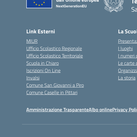
T
Sa
— 
Link Esterni
La Scuo
MIUR
Presenta
Ufficio Scolastico Regionale
I luoghi
Ufficio Scolastico Territoriale
I numeri 
Scuola in Chiaro
Le carte 
Iscrizioni On Line
Organizz
Invalsi
La storia
Comune San Giovanni a Piro
Comune Caselle in Pittari
Amministrazione Trasparente
Albo online
Privacy Poli