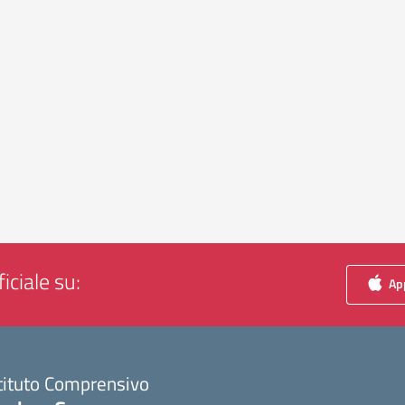
iciale su:
App
tituto Comprensivo