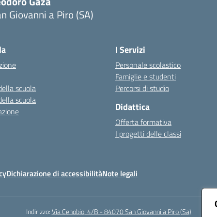
eodoro Gaza
n Giovanni a Piro (SA)
Visita la pagina iniziale della scuola
la
I Servizi
zione
Personale scolastico
Famiglie e studenti
della scuola
Percorsi di studio
della scuola
Didattica
azione
Offerta formativa
I progetti delle classi
cy
Dichiarazione di accessibilità
Note legali
Indirizzo:
Via Cenobio, 4/B - 84070 San Giovanni a Piro (Sa)