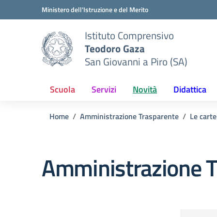
Vai ai contenuti
Vai al menu di navigazione
Vai al footer
Ministero dell'Istruzione e del Merito
Istituto Comprensivo
Teodoro Gaza
San Giovanni a Piro (SA)
Scuola
Servizi
Novità
Didattica
Home
Amministrazione Trasparente
Le carte
Amministrazione T