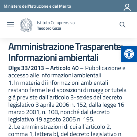
Vai ai contenuti
Vai al menu di navigazione
Vai al footer
Ministero dell'Istruzione e del Merito
Istituto Comprensivo
Teodoro Gaza
Amministrazione Trasparente:
Apr
Informazioni ambientali
Dlgs 33/2013 – Articolo 40
– Pubblicazione e
accesso alle informazioni ambientali
1. In materia di informazioni ambientali
restano ferme le disposizioni di maggior tutela
già previste dall’articolo 3-sexies del decreto
legislativo 3 aprile 2006 n. 152, dalla legge 16
marzo 2001, n. 108, nonché dal decreto
legislativo 19 agosto 2005 n. 195.
2. Le amministrazioni di cui all’articolo 2,
comma 1, lettera b), del decreto legislativo n.