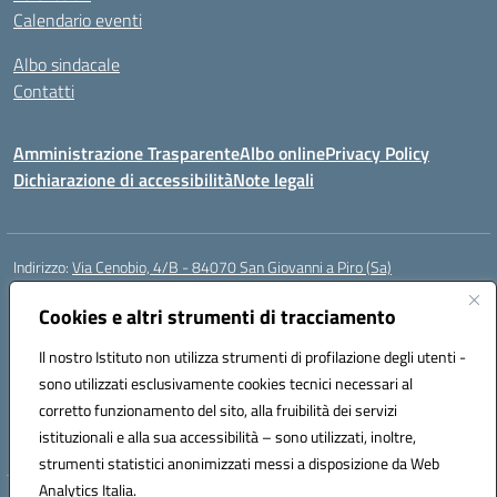
Calendario eventi
Albo sindacale
Contatti
Amministrazione Trasparente
Albo online
Privacy Policy
Dichiarazione di accessibilità
Note legali
Indirizzo:
Via Cenobio, 4/B - 84070 San Giovanni a Piro (Sa)
Centralino:
0974 983127
Email:
saic815005@istruzione.it
Posta elettronica certificata (PEC):
Cookies e altri strumenti di tracciamento
saic815005@pec.istruzione.it
Codice fiscale: 84001740657
Il nostro Istituto non utilizza strumenti di profilazione degli utenti -
Codice meccanografico:
SAIC815005
sono utilizzati esclusivamente cookies tecnici necessari al
Codice Indice delle Pubbliche Amministrazioni (IPA): istsc_SAIC815005
corretto funzionamento del sito, alla fruibilità dei servizi
Codice unico di fatturazione (CUF): UFDQ9V
istituzionali e alla sua accessibilità – sono utilizzati, inoltre,
strumenti statistici anonimizzati messi a disposizione da Web
Analytics Italia.