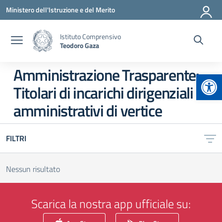
Vai ai contenuti
Vai al menu di navigazione
Vai al footer
Ministero dell'Istruzione e del Merito
Istituto Comprensivo
Teodoro Gaza
Amministrazione Trasparente:
Apr
Titolari di incarichi dirigenziali
amministrativi di vertice
FILTRI
Nessun risultato
Scarica la nostra app ufficiale su: