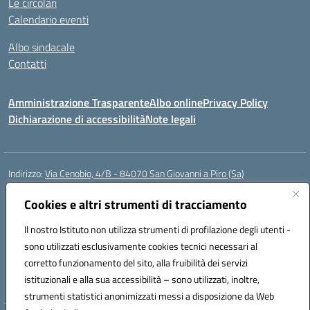
Le circolari
Calendario eventi
Albo sindacale
Contatti
Amministrazione Trasparente
Albo online
Privacy Policy
Dichiarazione di accessibilità
Note legali
Indirizzo:
Via Cenobio, 4/B - 84070 San Giovanni a Piro (Sa)
Centralino:
0974 983127
Email:
saic815005@istruzione.it
Posta elettronica certificata (PEC):
Cookies e altri strumenti di tracciamento
saic815005@pec.istruzione.it
Codice fiscale: 84001740657
Il nostro Istituto non utilizza strumenti di profilazione degli utenti -
Codice meccanografico:
SAIC815005
sono utilizzati esclusivamente cookies tecnici necessari al
Codice Indice delle Pubbliche Amministrazioni (IPA): istsc_SAIC815005
corretto funzionamento del sito, alla fruibilità dei servizi
Codice unico di fatturazione (CUF): UFDQ9V
istituzionali e alla sua accessibilità – sono utilizzati, inoltre,
strumenti statistici anonimizzati messi a disposizione da Web