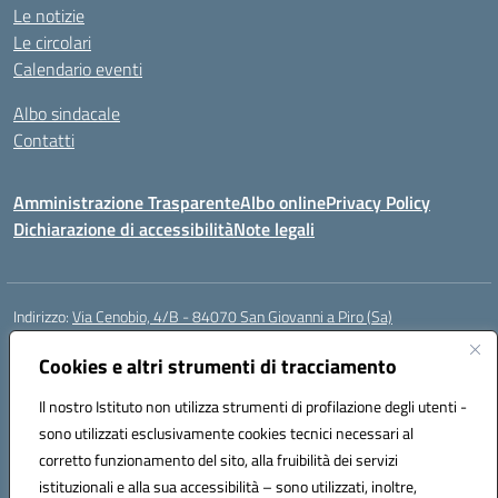
Le notizie
Le circolari
Calendario eventi
Albo sindacale
Contatti
Amministrazione Trasparente
Albo online
Privacy Policy
Dichiarazione di accessibilità
Note legali
Indirizzo:
Via Cenobio, 4/B - 84070 San Giovanni a Piro (Sa)
Centralino:
0974 983127
Email:
saic815005@istruzione.it
Posta elettronica certificata (PEC):
Cookies e altri strumenti di tracciamento
saic815005@pec.istruzione.it
Codice fiscale: 84001740657
Il nostro Istituto non utilizza strumenti di profilazione degli utenti -
Codice meccanografico:
SAIC815005
sono utilizzati esclusivamente cookies tecnici necessari al
Codice Indice delle Pubbliche Amministrazioni (IPA): istsc_SAIC815005
corretto funzionamento del sito, alla fruibilità dei servizi
Codice unico di fatturazione (CUF): UFDQ9V
istituzionali e alla sua accessibilità – sono utilizzati, inoltre,