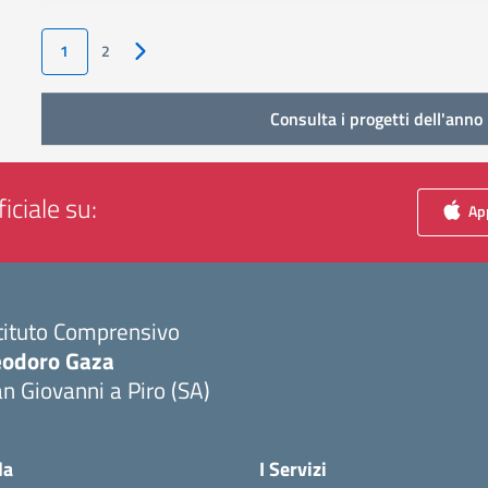
1
2
Pagina successiva
Consulta i progetti dell'anno 
iciale su:
App
tituto Comprensivo
eodoro Gaza
n Giovanni a Piro (SA)
Visita la pagina iniziale della scuola
la
I Servizi