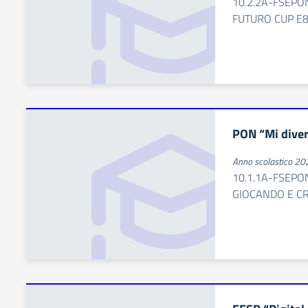
10.2.2A-FSEPO
FUTURO CUP E
PON “Mi dive
Anno scolastico 2
10.1.1A-FSEPO
GIOCANDO E C