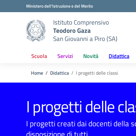
Vai ai contenuti
Vai al menu di navigazione
Vai al footer
Ministero dell'Istruzione e del Merito
Istituto Comprensivo
Teodoro Gaza
San Giovanni a Piro (SA)
Scuola
Servizi
Novità
Didattica
Home
Didattica
I progetti delle classi
I progetti delle cla
I progetti creati dai docenti della 
disposizione di tutti.