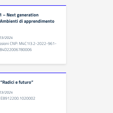
1 – Next generation
 Ambienti di apprendimento
023/2024
essioni CNP: M4C1I3.2-2022-961-
E84D22006780006
“Radici e futuro”
023/2024
P: E8912200.1020002