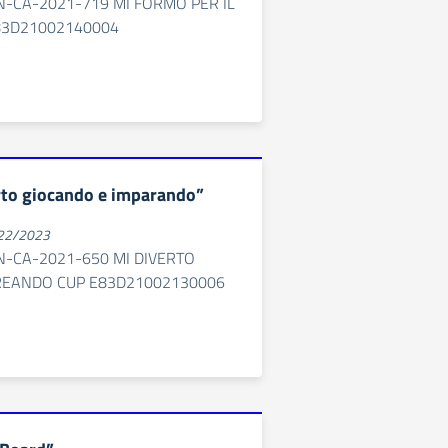
N-CA-2021-719 MI FORMO PER IL
83D21002140004
rto giocando e imparando”
022/2023
N-CA-2021-650 MI DIVERTO
REANDO CUP E83D21002130006