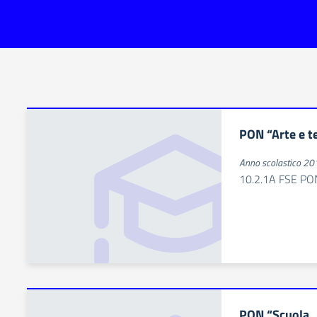
PON “Arte e t
Anno scolastico 2
10.2.1A FSE P
PON “Scuola…f