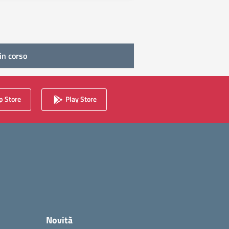
in corso
 Store
Play Store
Novità