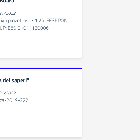
 Board”
021/2022
cativo progetto: 13.1.2A-FESRPON-
UP: E89J21011130006
 dei saperi”
021/2022
-ca-2019-222