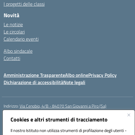
I progetti delle classi
Novità
Le notizie
Le circolari
Calendario eventi
Albo sindacale
Contatti
Amministrazione Trasparente
Albo online
Privacy Policy
Dichiarazione di accessibilità
Note legali
Indirizzo:
Via Cenobio, 4/B - 84070 San Giovanni a Piro (Sa)
Centralino:
0974 983127
Email:
saic815005@istruzione.it
Posta elettronica certificata (PEC):
Cookies e altri strumenti di tracciamento
saic815005@pec.istruzione.it
Codice fiscale: 84001740657
Il nostro Istituto non utilizza strumenti di profilazione degli utenti -