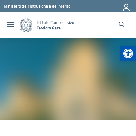
Vai ai contenuti
Vai al menu di navigazione
Vai al footer
Ministero dell'Istruzione e del Merito
Istituto Comprensivo
Teodoro Gaza
Apr