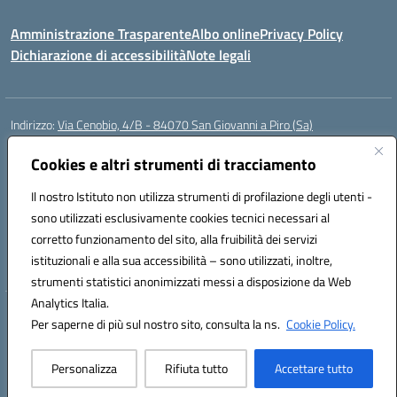
Amministrazione Trasparente
Albo online
Privacy Policy
Dichiarazione di accessibilità
Note legali
Indirizzo:
Via Cenobio, 4/B - 84070 San Giovanni a Piro (Sa)
Centralino:
0974 983127
Email:
saic815005@istruzione.it
Posta elettronica certificata (PEC):
Cookies e altri strumenti di tracciamento
saic815005@pec.istruzione.it
Codice fiscale: 84001740657
Il nostro Istituto non utilizza strumenti di profilazione degli utenti -
Codice meccanografico:
SAIC815005
sono utilizzati esclusivamente cookies tecnici necessari al
Codice Indice delle Pubbliche Amministrazioni (IPA): istsc_SAIC815005
corretto funzionamento del sito, alla fruibilità dei servizi
Codice unico di fatturazione (CUF): UFDQ9V
istituzionali e alla sua accessibilità – sono utilizzati, inoltre,
strumenti statistici anonimizzati messi a disposizione da Web
Analytics Italia.
Hosting & Powered by 3D Solution S.r.l.
Per saperne di più sul nostro sito, consulta la ns.
Cookie Policy.
Concept & Design by Designers Italia
Personalizza
Rifiuta tutto
Accettare tutto