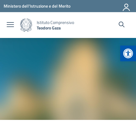
Vai ai contenuti
Vai al menu di navigazione
Vai al footer
Ministero dell'Istruzione e del Merito
Istituto Comprensivo
Teodoro Gaza
Apr