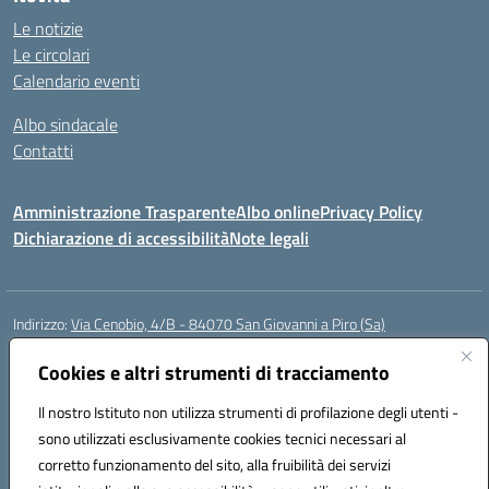
Le notizie
Le circolari
Calendario eventi
Albo sindacale
Contatti
Amministrazione Trasparente
Albo online
Privacy Policy
Dichiarazione di accessibilità
Note legali
Indirizzo:
Via Cenobio, 4/B - 84070 San Giovanni a Piro (Sa)
Centralino:
0974 983127
Email:
saic815005@istruzione.it
Posta elettronica certificata (PEC):
Cookies e altri strumenti di tracciamento
saic815005@pec.istruzione.it
Codice fiscale: 84001740657
Il nostro Istituto non utilizza strumenti di profilazione degli utenti -
Codice meccanografico:
SAIC815005
sono utilizzati esclusivamente cookies tecnici necessari al
Codice Indice delle Pubbliche Amministrazioni (IPA): istsc_SAIC815005
corretto funzionamento del sito, alla fruibilità dei servizi
Codice unico di fatturazione (CUF): UFDQ9V