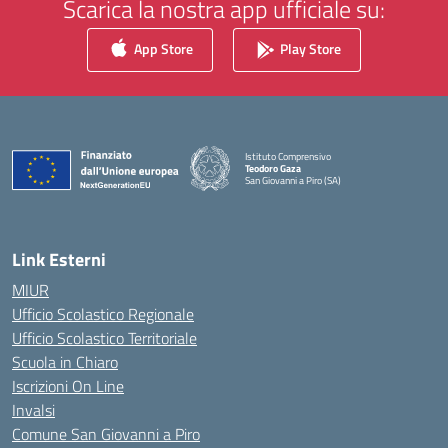
Scarica la nostra app ufficiale su:
App Store
Play Store
Istituto Comprensivo
Teodoro Gaza
San Giovanni a Piro (SA)
— Visita la pagina iniziale della scuola
Link Esterni
MIUR
Ufficio Scolastico Regionale
Ufficio Scolastico Territoriale
Scuola in Chiaro
Iscrizioni On Line
Invalsi
Comune San Giovanni a Piro