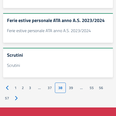
Ferie estive personale ATA anno A.S. 2023/2024
Ferie estive personale ATA anno A.S. 2023/2024
Scrutini
Scrutini
1
2
3
…
37
38
39
…
55
56
Pagina precedente
57
Pagina successiva