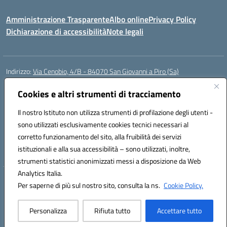
Amministrazione Trasparente
Albo online
Privacy Policy
Dichiarazione di accessibilità
Note legali
Indirizzo:
Via Cenobio, 4/B - 84070 San Giovanni a Piro (Sa)
Centralino:
0974 983127
Email:
saic815005@istruzione.it
Posta elettronica certificata (PEC):
Cookies e altri strumenti di tracciamento
saic815005@pec.istruzione.it
Codice fiscale: 84001740657
Il nostro Istituto non utilizza strumenti di profilazione degli utenti -
Codice meccanografico:
SAIC815005
sono utilizzati esclusivamente cookies tecnici necessari al
Codice Indice delle Pubbliche Amministrazioni (IPA): istsc_SAIC815005
corretto funzionamento del sito, alla fruibilità dei servizi
Codice unico di fatturazione (CUF): UFDQ9V
istituzionali e alla sua accessibilità – sono utilizzati, inoltre,
strumenti statistici anonimizzati messi a disposizione da Web
Analytics Italia.
Hosting & Powered by 3D Solution S.r.l.
Per saperne di più sul nostro sito, consulta la ns.
Cookie Policy.
Concept & Design by Designers Italia
Personalizza
Rifiuta tutto
Accettare tutto