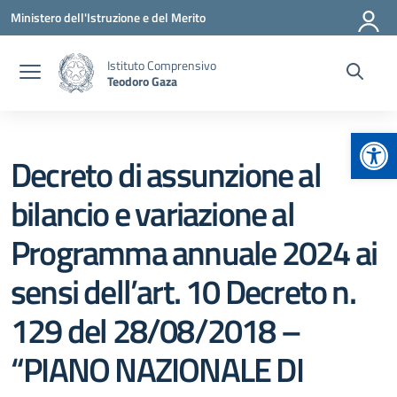
Vai ai contenuti
Vai al menu di navigazione
Vai al footer
Ministero dell'Istruzione e del Merito
Istituto Comprensivo
Teodoro Gaza
Apr
Decreto di assunzione al
bilancio e variazione al
Programma annuale 2024 ai
sensi dell’art. 10 Decreto n.
129 del 28/08/2018 –
“PIANO NAZIONALE DI