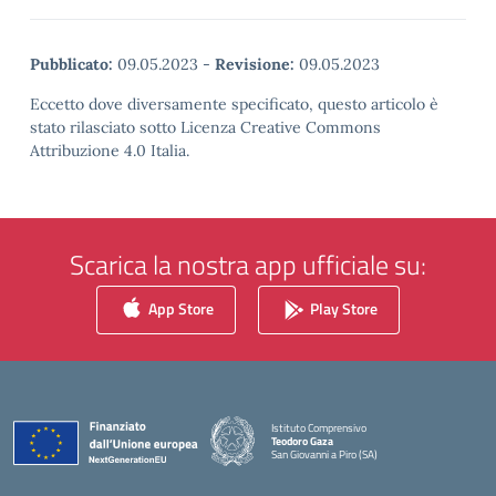
Pubblicato:
09.05.2023
-
Revisione:
09.05.2023
Eccetto dove diversamente specificato, questo articolo è
stato rilasciato sotto Licenza Creative Commons
Attribuzione 4.0 Italia.
Scarica la nostra app ufficiale su:
App Store
Play Store
Istituto Comprensivo
Teodoro Gaza
San Giovanni a Piro (SA)
— Visita la pagina iniziale della scuola