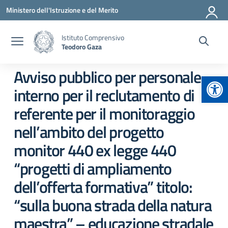
Vai ai contenuti
Vai al menu di navigazione
Vai al footer
Ministero dell'Istruzione e del Merito
Istituto Comprensivo
Teodoro Gaza
Avviso pubblico per personale
Apr
interno per il reclutamento di
referente per il monitoraggio
nell’ambito del progetto
monitor 440 ex legge 440
“progetti di ampliamento
dell’offerta formativa” titolo:
“sulla buona strada della natura
maestra” – educazione stradale