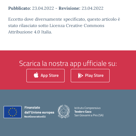
Pubblicato:
23.04.2022
-
Revisione:
23.04.2022
Eccetto dove diversamente specificato, questo articolo è
stato rilasciato sotto Licenza Creative Commons
Attribuzione 4.0 Italia.
Scarica la nostra app ufficiale su:
App Store
Play Store
Istituto Comprensivo
Teodoro Gaza
San Giovanni a Piro (SA)
— Visita la pagina iniziale della scuola