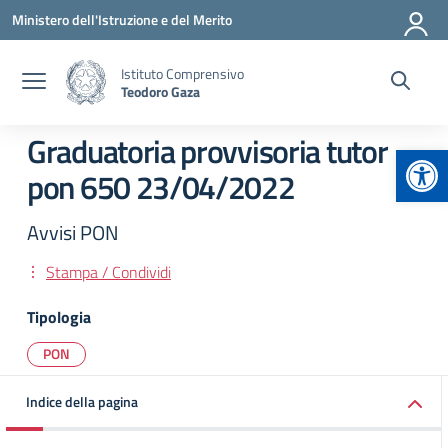
Vai ai contenuti
Vai al menu di navigazione
Vai al footer
Ministero dell'Istruzione e del Merito
Istituto Comprensivo
Teodoro Gaza
Graduatoria provvisoria tutor
Apr
pon 650 23/04/2022
Avvisi PON
Stampa / Condividi
Tipologia
PON
Indice della pagina