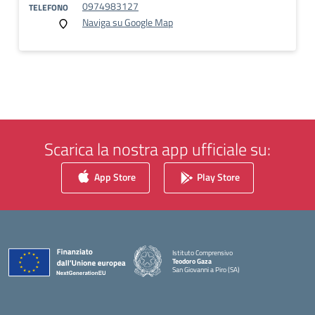
0974983127
TELEFONO
Naviga su Google Map
Scarica la nostra app ufficiale su:
App Store
Play Store
Istituto Comprensivo
Teodoro Gaza
San Giovanni a Piro (SA)
— Visita la pagina iniziale della scuola