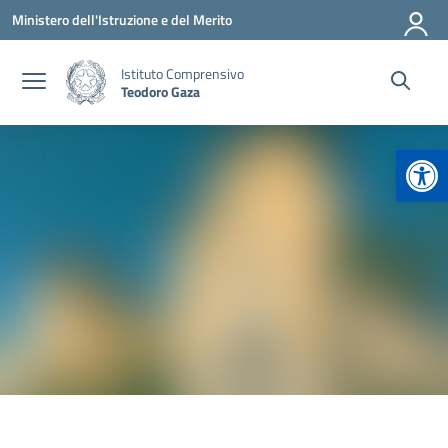
Vai ai contenuti
Vai al menu di navigazione
Vai al footer
Ministero dell'Istruzione e del Merito
Istituto Comprensivo
Teodoro Gaza
Apr