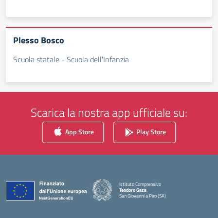
Plesso Bosco
Scuola statale - Scuola dell'Infanzia
Scarica la nostra app ufficiale su:
App Store
Play Store
Istituto Comprensivo
Teodoro Gaza
San Giovanni a Piro (SA)
— Visita la pagina iniziale della scuola