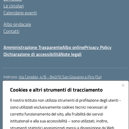
Le circolari
Calendario eventi
Albo sindacale
Contatti
Amministrazione Trasparente
Albo online
Privacy Policy
Dichiarazione di accessibilità
Note legali
Indirizzo:
Via Cenobio, 4/B - 84070 San Giovanni a Piro (Sa)
Centralino:
0974 983127
Email:
saic815005@istruzione.it
Posta elettronica certificata (PEC):
Cookies e altri strumenti di tracciamento
saic815005@pec.istruzione.it
Codice fiscale: 84001740657
Il nostro Istituto non utilizza strumenti di profilazione degli utenti -
Codice meccanografico:
SAIC815005
sono utilizzati esclusivamente cookies tecnici necessari al
Codice Indice delle Pubbliche Amministrazioni (IPA): istsc_SAIC815005
corretto funzionamento del sito, alla fruibilità dei servizi
Codice unico di fatturazione (CUF): UFDQ9V
istituzionali e alla sua accessibilità – sono utilizzati, inoltre,
strumenti statistici anonimizzati messi a disposizione da Web