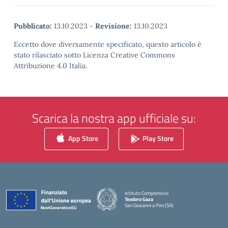
Pubblicato:
13.10.2023
-
Revisione:
13.10.2023
Eccetto dove diversamente specificato, questo articolo è
stato rilasciato sotto Licenza Creative Commons
Attribuzione 4.0 Italia.
Scarica la nostra app ufficiale su:
App Store
Play Store
Istituto Comprensivo
Teodoro Gaza
San Giovanni a Piro (SA)
— Visita la pagina iniziale della scuola