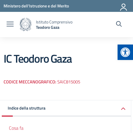
Vai ai contenuti
Vai al menu di navigazione
Vai al footer
Ministero dell'Istruzione e del Merito
Istituto Comprensivo
Teodoro Gaza
Apr
IC Teodoro Gaza
CODICE MECCANOGRAFICO:
SAIC815005
Indice della struttura
Cosa fa