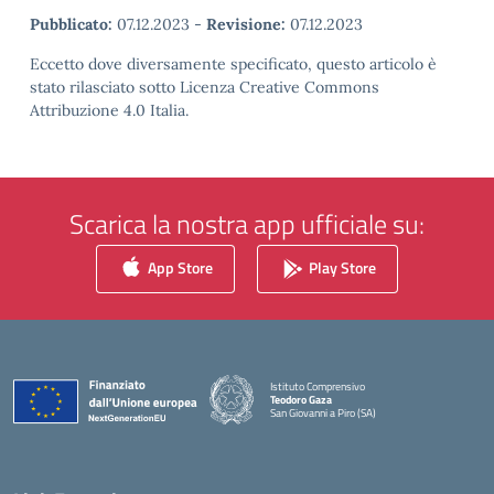
Pubblicato:
07.12.2023
-
Revisione:
07.12.2023
Eccetto dove diversamente specificato, questo articolo è
stato rilasciato sotto Licenza Creative Commons
Attribuzione 4.0 Italia.
Scarica la nostra app ufficiale su:
App Store
Play Store
Istituto Comprensivo
Teodoro Gaza
San Giovanni a Piro (SA)
— Visita la pagina iniziale della scuola