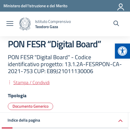
Vai ai contenuti
Vai al menu di navigazione
Vai al footer
Ministero dell'Istruzione e del Merito
Istituto Comprensivo
Teodoro Gaza
PON FESR “Digital Board”
Apr
PON FESR "Digital Board" - Codice
identificativo progetto: 13.1.2A-FESRPON-CA-
2021-753 CUP: E89J21011130006
Stampa / Condividi
Tipologia
Documento Generico
Indice della pagina