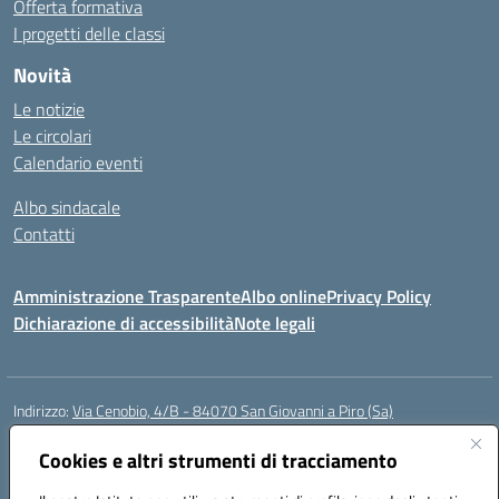
Offerta formativa
I progetti delle classi
Novità
Le notizie
Le circolari
Calendario eventi
Albo sindacale
Contatti
Amministrazione Trasparente
Albo online
Privacy Policy
Dichiarazione di accessibilità
Note legali
Indirizzo:
Via Cenobio, 4/B - 84070 San Giovanni a Piro (Sa)
Centralino:
0974 983127
Email:
saic815005@istruzione.it
Posta elettronica certificata (PEC):
Cookies e altri strumenti di tracciamento
saic815005@pec.istruzione.it
Codice fiscale: 84001740657