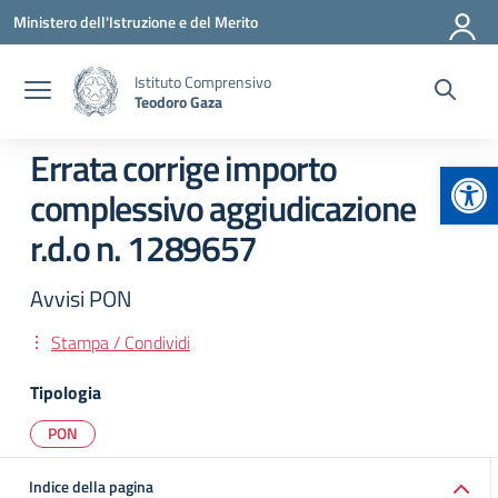
Vai ai contenuti
Vai al menu di navigazione
Vai al footer
Ministero dell'Istruzione e del Merito
Istituto Comprensivo
Teodoro Gaza
Errata corrige importo
Apr
complessivo aggiudicazione
r.d.o n. 1289657
Avvisi PON
Stampa / Condividi
Tipologia
PON
Indice della pagina