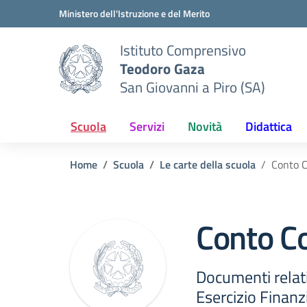
Vai ai contenuti
Vai al menu di navigazione
Vai al footer
Ministero dell'Istruzione e del Merito
Istituto Comprensivo
Teodoro Gaza
San Giovanni a Piro (SA)
Scuola
Servizi
Novità
Didattica
Home
Scuola
Le carte della scuola
Conto 
Conto C
Documenti relati
Esercizio Finanz