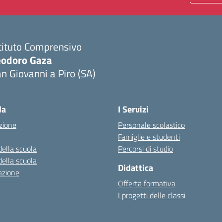
tituto Comprensivo
eodoro Gaza
n Giovanni a Piro (SA)
Visita la pagina iniziale della scuola
la
I Servizi
zione
Personale scolastico
Famiglie e studenti
della scuola
Percorsi di studio
della scuola
Didattica
azione
Offerta formativa
I progetti delle classi