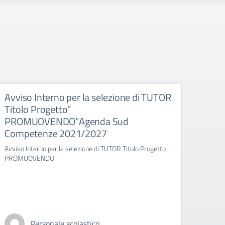
Avviso Interno per la selezione di TUTOR
AVVI
Titolo Progetto”
REP
PROMUOVENDO”Agenda Sud
PROG
Competenze 2021/2027
ERAS
IT0
Avviso Interno per la selezione di TUTOR Titolo Progetto "
PROG
PROMUOVENDO"
Euro
AVVISO
KA122
– la S
Personale scolastico