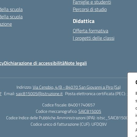
Famiglie e studenti
della scuola
Percorsi di studio
della scuola
Didattica
azione
Offerta formativa
I progetti delle classi
cy
Dichiarazione di accessibilità
Note legali
Indirizzo:
Via Cenobio, 4/B - 84070 San Giovanni a Piro (Sa)
7
Email:
saic815005@istruzione.it
Posta elettronica certificata (PEC):
saic8
Codice fiscale: 84001740657
Codice meccanografico:
SAIC815005
Codice Indice delle Pubbliche Amministrazioni (IPA): istsc_SAIC815005
Codice unico di fatturazione (CUF): UFDQ9V