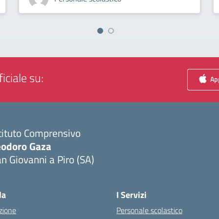
iciale su:
App
tituto Comprensivo
eodoro Gaza
n Giovanni a Piro (SA)
Visita la pagina iniziale della scuola
la
I Servizi
zione
Personale scolastico