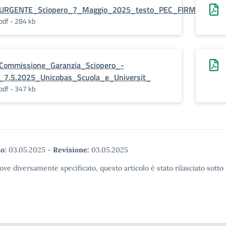
URGENTE_Sciopero_7_Maggio_2025_testo_PEC_FIRMATA
pdf - 284 kb
Commissione_Garanzia_Sciopero_-
_7.5.2025_Unicobas_Scuola_e_Universit_
pdf - 347 kb
o:
03.05.2025
-
Revisione:
03.05.2025
ove diversamente specificato, questo articolo è stato rilasciato sott