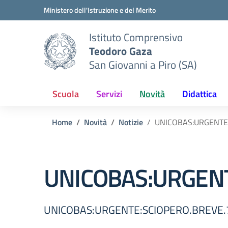
Vai ai contenuti
Vai al menu di navigazione
Vai al footer
Ministero dell'Istruzione e del Merito
Istituto Comprensivo
Teodoro Gaza
San Giovanni a Piro (SA)
Scuola
Servizi
Novità
Didattica
Home
Novità
Notizie
UNICOBAS:URGENTE:
UNICOBAS:URGENT
UNICOBAS:URGENTE:SCIOPERO.BREVE.