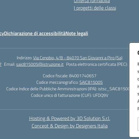
Offerta formativa
I progetti delle classi
cy
Dichiarazione di accessibilità
Note legali
Indirizzo:
Via Cenobio, 4/B - 84070 San Giovanni a Piro (Sa)
7
Email:
saic815005@istruzione.it
Posta elettronica certificata (PEC):
saic8
Codice fiscale: 84001740657
Codice meccanografico:
SAIC815005
Codice Indice delle Pubbliche Amministrazioni (IPA): istsc_SAIC815005
Codice unico di fatturazione (CUF): UFDQ9V
Hosting & Powered by 3D Solution S.r.l.
Concept & Design by Designers Italia