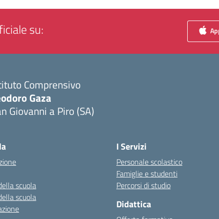
iciale su:
App
tituto Comprensivo
eodoro Gaza
n Giovanni a Piro (SA)
Visita la pagina iniziale della scuola
la
I Servizi
zione
Personale scolastico
Famiglie e studenti
della scuola
Percorsi di studio
della scuola
Didattica
azione