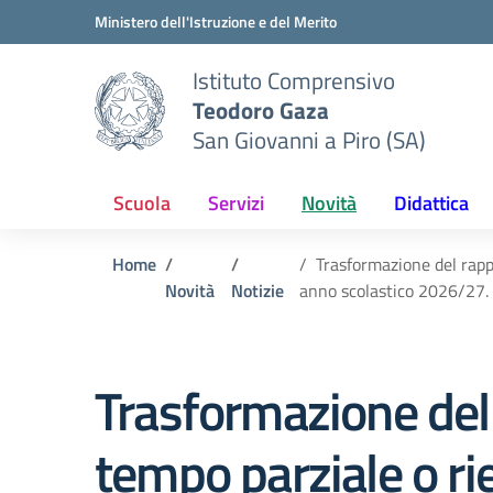
Vai ai contenuti
Vai al menu di navigazione
Vai al footer
Ministero dell'Istruzione e del Merito
Istituto Comprensivo
Teodoro Gaza
San Giovanni a Piro (SA)
Scuola
Servizi
Novità
Didattica
Home
Trasformazione del rapp
Novità
Notizie
anno scolastico 2026/27.
Trasformazione del
tempo parziale o ri