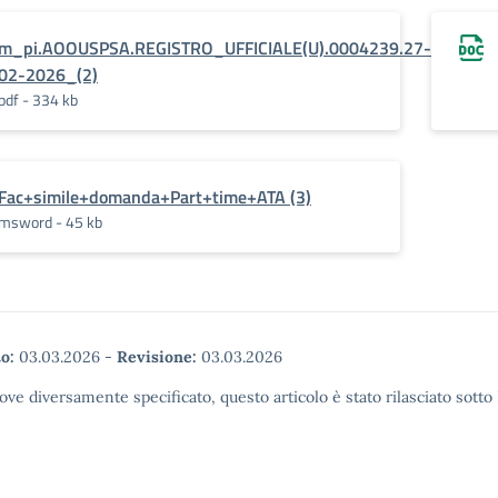
m_pi.AOOUSPSA.REGISTRO_UFFICIALE(U).0004239.27-
02-2026_(2)
pdf - 334 kb
Fac+simile+domanda+Part+time+ATA (3)
msword - 45 kb
o:
03.03.2026
-
Revisione:
03.03.2026
ove diversamente specificato, questo articolo è stato rilasciato sott