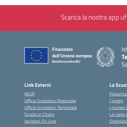
Scarica la nostra app uff
Is
T
Sa
— 
Link Esterni
La Scuo
MIUR
Presenta
Ufficio Scolastico Regionale
I luoghi
Ufficio Scolastico Territoriale
I numeri 
Scuola in Chiaro
Le carte 
Iscrizioni On Line
Organizz