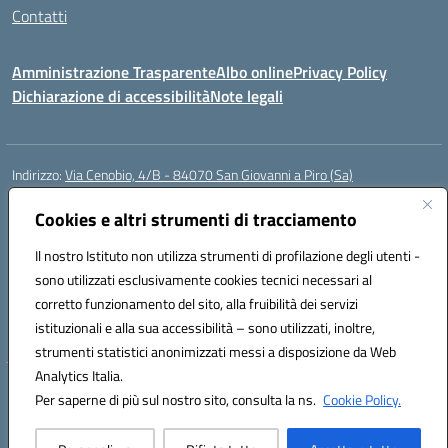
Contatti
Amministrazione Trasparente
Albo online
Privacy Policy
Dichiarazione di accessibilità
Note legali
Indirizzo:
Via Cenobio, 4/B - 84070 San Giovanni a Piro (Sa)
Centralino:
0974 983127
Email:
saic815005@istruzione.it
Posta elettronica certificata (PEC):
Cookies e altri strumenti di tracciamento
saic815005@pec.istruzione.it
Codice fiscale: 84001740657
Il nostro Istituto non utilizza strumenti di profilazione degli utenti -
Codice meccanografico:
SAIC815005
sono utilizzati esclusivamente cookies tecnici necessari al
Codice Indice delle Pubbliche Amministrazioni (IPA): istsc_SAIC815005
corretto funzionamento del sito, alla fruibilità dei servizi
Codice unico di fatturazione (CUF): UFDQ9V
istituzionali e alla sua accessibilità – sono utilizzati, inoltre,
strumenti statistici anonimizzati messi a disposizione da Web
Analytics Italia.
Hosting & Powered by 3D Solution S.r.l.
Per saperne di più sul nostro sito, consulta la ns.
Cookie Policy.
Concept & Design by Designers Italia