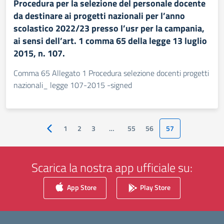
Procedura per la selezione del personale docente
da destinare ai progetti nazionali per l’anno
scolastico 2022/23 presso l’usr per la campania,
ai sensi dell’art. 1 comma 65 della legge 13 luglio
2015, n. 107.
Comma 65 Allegato 1 Procedura selezione docenti progetti
nazionali_ legge 107-2015 -signed
1
2
3
…
55
56
57
Pagina precedente
Scarica la nostra app ufficiale su:
App Store
Play Store