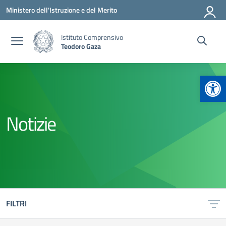
Vai ai contenuti
Vai al menu di navigazione
Vai al footer
Ministero dell'Istruzione e del Merito
Istituto Comprensivo
Teodoro Gaza
Apr
Notizie
FILTRI