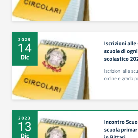
2023
Iscrizioni alle
14
scuole di ogni
Dic
scolastico 2
Iscrizioni alle sc
ordine e grado p
2023
Incontro Scuol
13
scuola primari
Dic
in Pittari