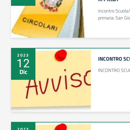
Incontro Scuola/f
primaria: San Gio
2023
INCONTRO SC
12
INCONTRO SCU
Dic
2023