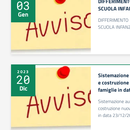
DIFFERIMENTO
03
SCUOLA INFA
Gen
DIFFERIMENTO I
SCUOLA INFANZ
2023
Sistemazione 
20
e costruzione
Dic
famiglie in d
Sistemazione aul
costruzione nuov
in data 23/12/