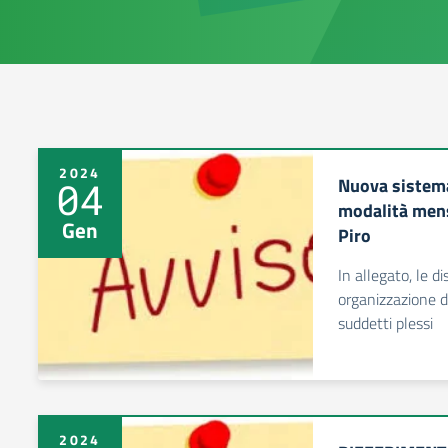
2024
Nuova sistema
04
modalità mens
Gen
Piro
In allegato, le d
organizzazione d
suddetti plessi
2024