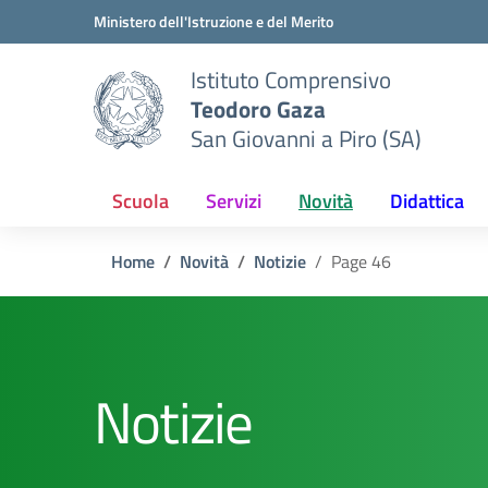
Vai ai contenuti
Vai al menu di navigazione
Vai al footer
Ministero dell'Istruzione e del Merito
Istituto Comprensivo
Teodoro Gaza
San Giovanni a Piro (SA)
Scuola
Servizi
Novità
Didattica
Home
Novità
Notizie
Page 46
Notizie