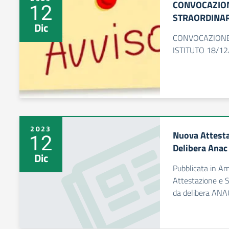
CONVOCAZION
12
STRAORDINARI
Dic
CONVOCAZIONE
ISTITUTO 18/1
2023
Nuova Attesta
12
Delibera Anac
Dic
Pubblicata in A
Attestazione e S
da delibera ANA