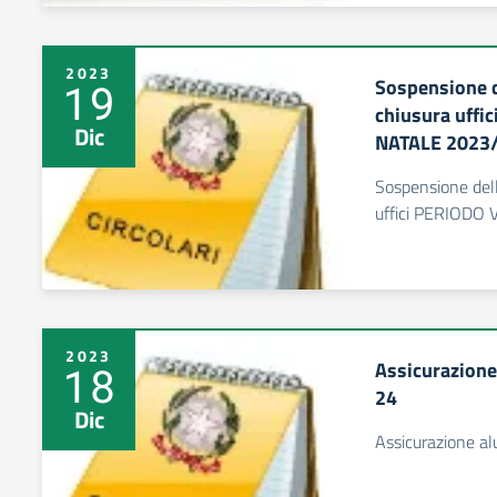
2023
Sospensione de
19
chiusura uffi
Dic
NATALE 2023
Sospensione dell
uffici PERIODO
2023
Assicurazione
18
24
Dic
Assicurazione al