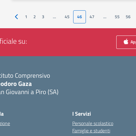
1
2
3
…
45
46
47
…
55
56
Pagina precedente
iciale su:
App
tituto Comprensivo
eodoro Gaza
n Giovanni a Piro (SA)
Visita la pagina iniziale della scuola
la
I Servizi
zione
Personale scolastico
Famiglie e studenti