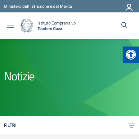
Vai ai contenuti
Vai al menu di navigazione
Vai al footer
Ministero dell'Istruzione e del Merito
Istituto Comprensivo
Teodoro Gaza
Apr
Notizie
FILTRI