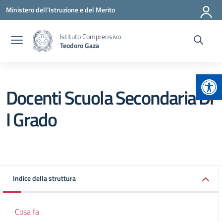
Vai ai contenuti
Vai al menu di navigazione
Vai al footer
Ministero dell'Istruzione e del Merito
Istituto Comprensivo
Teodoro Gaza
Apr
Docenti Scuola Secondaria Di
I Grado
Indice della struttura
Cosa fa