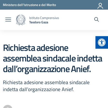
Vai ai contenuti
Vai al menu di navigazione
Vai al footer
Ministero dell'Istruzione e del Merito
Istituto Comprensivo
Teodoro Gaza
Apr
Richiesta adesione
assemblea sindacale indetta
dall’organizzazione Anief.
Richiesta adesione assemblea sindacale
indetta dall’organizzazione Anief.