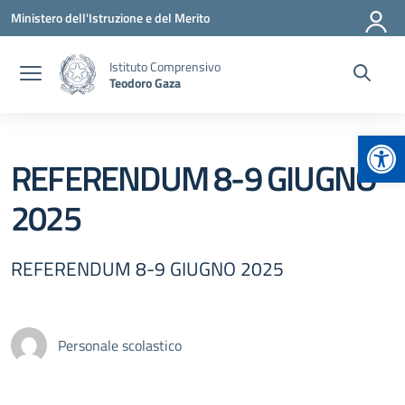
Vai ai contenuti
Vai al menu di navigazione
Vai al footer
Ministero dell'Istruzione e del Merito
Istituto Comprensivo
Teodoro Gaza
Apr
REFERENDUM 8-9 GIUGNO
2025
REFERENDUM 8-9 GIUGNO 2025
Personale scolastico