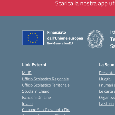
Scarica la nostra app uff
Is
T
Sa
— 
Link Esterni
La Scuo
MIUR
Presenta
Ufficio Scolastico Regionale
I luoghi
Ufficio Scolastico Territoriale
I numeri 
Scuola in Chiaro
Le carte 
Iscrizioni On Line
Organizz
Invalsi
La storia
Comune San Giovanni a Piro