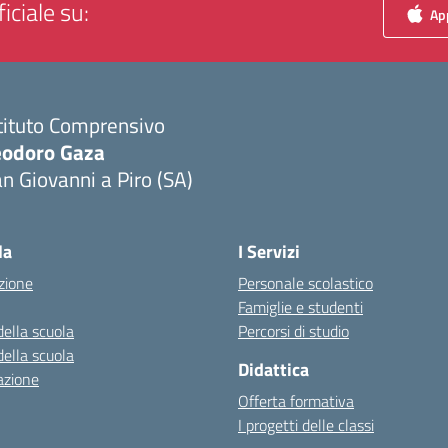
iciale su:
App
tituto Comprensivo
eodoro Gaza
n Giovanni a Piro (SA)
Visita la pagina iniziale della scuola
la
I Servizi
zione
Personale scolastico
Famiglie e studenti
della scuola
Percorsi di studio
della scuola
Didattica
azione
Offerta formativa
I progetti delle classi