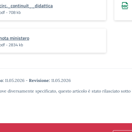
circ._continuit__didattica
pdf - 708 kb
nota ministero
pdf - 2834 kb
o:
11.05.2026
-
Revisione:
11.05.2026
ove diversamente specificato, questo articolo è stato rilasciato sott