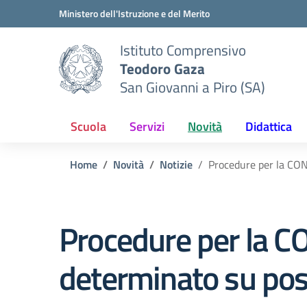
Vai ai contenuti
Vai al menu di navigazione
Vai al footer
Ministero dell'Istruzione e del Merito
Istituto Comprensivo
Teodoro Gaza
San Giovanni a Piro (SA)
Scuola
Servizi
Novità
Didattica
Home
Novità
Notizie
Procedure per la CON
Procedure per la 
determinato su pos