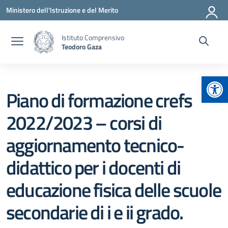
Vai ai contenuti
Vai al menu di navigazione
Vai al footer
Ministero dell'Istruzione e del Merito
Istituto Comprensivo
Teodoro Gaza
Apr
Piano di formazione crefs
2022/2023 – corsi di
aggiornamento tecnico-
didattico per i docenti di
educazione fisica delle scuole
secondarie di i e ii grado.