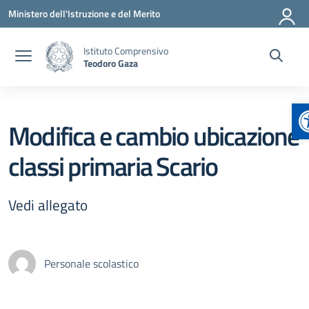
Vai ai contenuti
Vai al menu di navigazione
Vai al footer
Ministero dell'Istruzione e del Merito
Istituto Comprensivo
Teodoro Gaza
A
Modifica e cambio ubicazione
classi primaria Scario
Vedi allegato
Personale scolastico