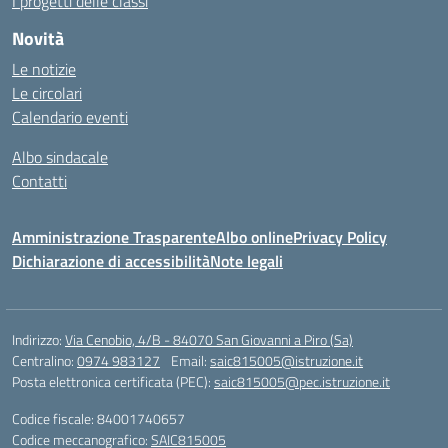
I progetti delle classi
Novità
Le notizie
Le circolari
Calendario eventi
Albo sindacale
Contatti
Amministrazione Trasparente
Albo online
Privacy Policy
Dichiarazione di accessibilità
Note legali
Indirizzo:
Via Cenobio, 4/B - 84070 San Giovanni a Piro (Sa)
Centralino:
0974 983127
Email:
saic815005@istruzione.it
Posta elettronica certificata (PEC):
saic815005@pec.istruzione.it
Codice fiscale: 84001740657
Codice meccanografico:
SAIC815005