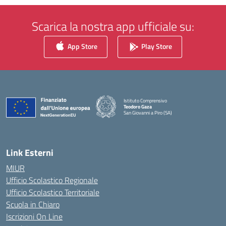
Scarica la nostra app ufficiale su:
App Store
Play Store
Istituto Comprensivo
Teodoro Gaza
San Giovanni a Piro (SA)
— Visita la pagina iniziale della scuola
Link Esterni
MIUR
Ufficio Scolastico Regionale
Ufficio Scolastico Territoriale
Scuola in Chiaro
Iscrizioni On Line