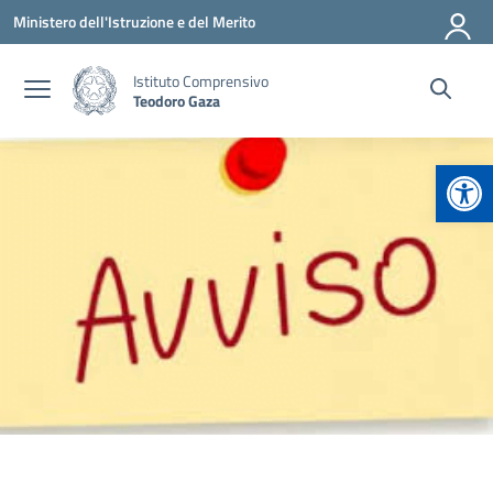
Vai ai contenuti
Vai al menu di navigazione
Vai al footer
Ministero dell'Istruzione e del Merito
Istituto Comprensivo
Teodoro Gaza
Apr