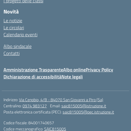
I progetti delle classi
Novità
Le notizie
Le circolari
Calendario eventi
Albo sindacale
Contatti
Amministrazione Trasparente
Albo online
Privacy Policy
Dichiarazione di accessibilità
Note legali
Indirizzo:
Via Cenobio, 4/B - 84070 San Giovanni a Piro (Sa)
Centralino:
0974 983127
Email:
saic815005@istruzione.it
Posta elettronica certificata (PEC):
saic815005@pec.istruzione.it
Codice fiscale: 84001740657
Codice meccanografico:
SAIC815005