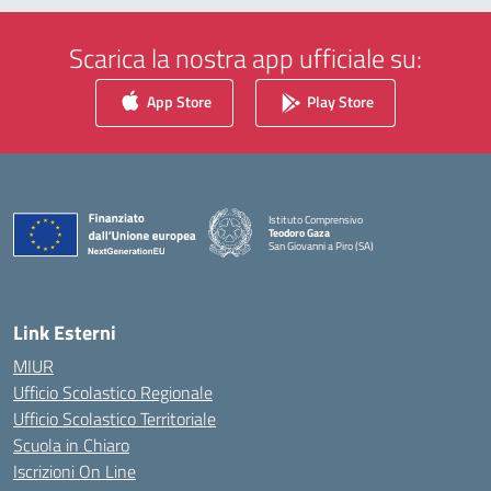
Scarica la nostra app ufficiale su:
App Store
Play Store
Istituto Comprensivo
Teodoro Gaza
San Giovanni a Piro (SA)
— Visita la pagina iniziale della scuola
Link Esterni
MIUR
Ufficio Scolastico Regionale
Ufficio Scolastico Territoriale
Scuola in Chiaro
Iscrizioni On Line