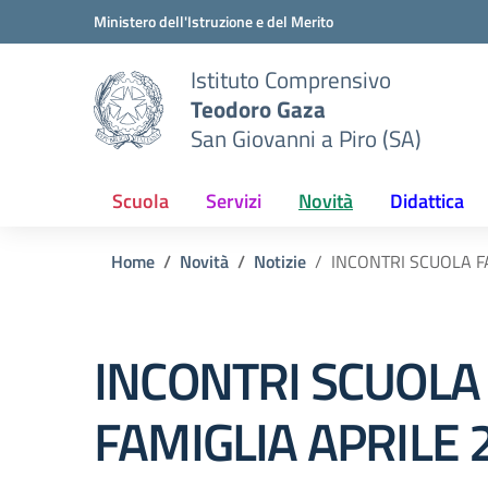
Vai ai contenuti
Vai al menu di navigazione
Vai al footer
Ministero dell'Istruzione e del Merito
Istituto Comprensivo
Teodoro Gaza
San Giovanni a Piro (SA)
Scuola
Servizi
Novità
Didattica
Home
Novità
Notizie
INCONTRI SCUOLA F
INCONTRI SCUOLA
FAMIGLIA APRILE 