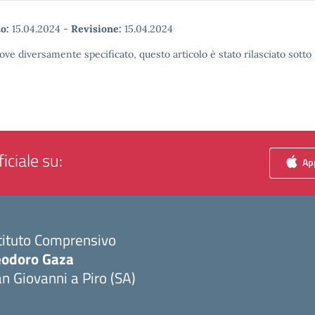
o:
15.04.2024
-
Revisione:
15.04.2024
ove diversamente specificato, questo articolo è stato rilasciato sott
iciale su:
App
tituto Comprensivo
eodoro Gaza
n Giovanni a Piro (SA)
Visita la pagina iniziale della scuola