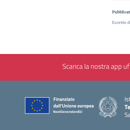
Pubblicat
Eccetto d
Scarica la nostra app uff
Is
T
Sa
— 