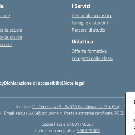
la
I Servizi
zione
Personale scolastico
Famiglie e studenti
della scuola
Percorsi di studio
della scuola
Didattica
azione
Offerta formativa
I progetti delle classi
cy
Dichiarazione di accessibilità
Note legali
Indirizzo:
Via Cenobio, 4/B - 84070 San Giovanni a Piro (Sa)
7
Email:
saic815005@istruzione.it
Posta elettronica certificata (PEC):
saic8
Codice fiscale: 84001740657
Codice meccanografico:
SAIC815005