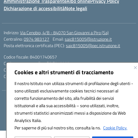
Amministrazione Trasparente
Albo online
Privacy Policy
Dichiarazione di accessibilità
Note legali
Indirizzo:
Via Cenobio, 4/B - 84070 San Giovanni a Piro (Sa)
Centralino:
0974 983127
Email:
saic815005@istruzione.it
Posta elettronica certificata (PEC):
saic815005@pec.istruzione.it
Codice fiscale: 84001740657
Codice meccanografico:
SAIC815005
Codice Indice delle Pubbliche Amministrazioni (IPA): istsc_SAIC815005
Cookies e altri strumenti di tracciamento
Codice unico di fatturazione (CUF): UFDQ9V
Il nostro Istituto non utilizza strumenti di profilazione degli utenti -
sono utilizzati esclusivamente cookies tecnici necessari al
corretto funzionamento del sito, alla fruibilità dei servizi
Hosting & Powered by 3D Solution S.r.l.
istituzionali e alla sua accessibilità – sono utilizzati, inoltre,
Concept & Design by Designers Italia
strumenti statistici anonimizzati messi a disposizione da Web
Analytics Italia.
Per saperne di più sul nostro sito, consulta la ns.
Cookie Policy.