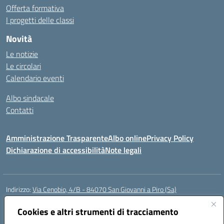
Offerta formativa
I progetti delle classi
Novità
Le notizie
Le circolari
Calendario eventi
Albo sindacale
Contatti
Amministrazione Trasparente
Albo online
Privacy Policy
Dichiarazione di accessibilità
Note legali
Indirizzo:
Via Cenobio, 4/B - 84070 San Giovanni a Piro (Sa)
Centralino:
0974 983127
Email:
saic815005@istruzione.it
Posta elettronica certificata (PEC):
Cookies e altri strumenti di tracciamento
saic815005@pec.istruzione.it