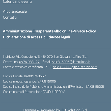
Calendario eventi
Albo sindacale
Contatti
Amministrazione Trasparente
Albo online
Privacy Policy
Dichiarazione di accessibilità
Note legali
Indirizzo:
Via Cenobio, 4/B - 84070 San Giovanni a Piro (Sa)
Centralino:
0974 983127
Email:
saic815005@istruzione.it
Posta elettronica certificata (PEC):
saic815005@pec.istruzione.it
Codice fiscale: 84001740657
Codice meccanografico:
SAIC815005
Codice Indice delle Pubbliche Amministrazioni (IPA): istsc_SAIC815005
Codice unico di fatturazione (CUF): UFDQ9V
Hosting & Powered by 3D Solution S.r.l.