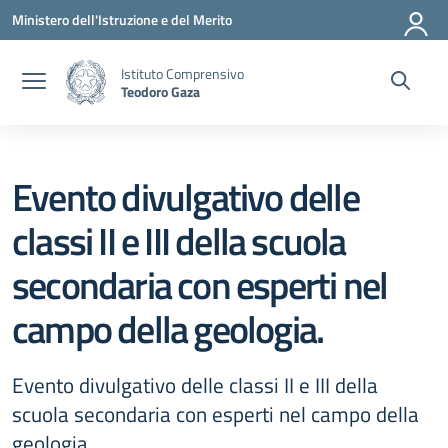
Vai ai contenuti
Vai al menu di navigazione
Vai al footer
Ministero dell'Istruzione e del Merito
Istituto Comprensivo
Teodoro Gaza
Evento divulgativo delle
classi II e III della scuola
secondaria con esperti nel
campo della geologia.
Evento divulgativo delle classi II e III della
scuola secondaria con esperti nel campo della
geologia.