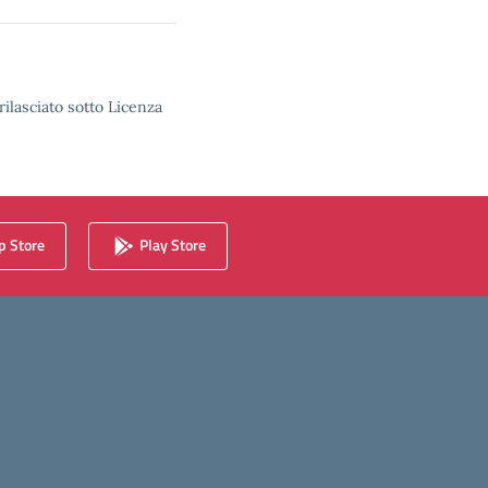
rilasciato sotto Licenza
 Store
Play Store