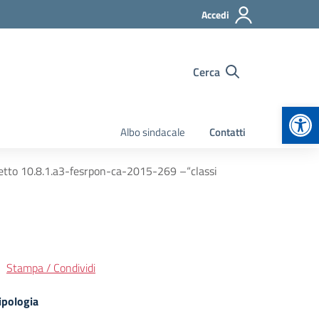
Accedi
Cerca
Apr
Albo sindacale
Contatti
getto 10.8.1.a3-fesrpon-ca-2015-269 –“classi
Stampa / Condividi
ipologia