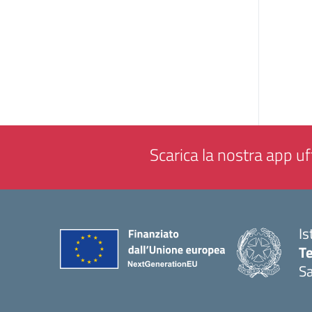
Scarica la nostra app uff
Is
T
Sa
— 