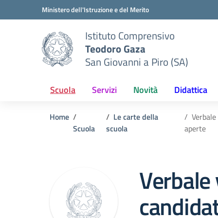
Vai ai contenuti
Vai al menu di navigazione
Vai al footer
Ministero dell'Istruzione e del Merito
Istituto Comprensivo
Teodoro Gaza
San Giovanni a Piro (SA)
Scuola
Servizi
Novità
Didattica
Home
Le carte della
Verbale
Scuola
scuola
aperte
Verbale 
candidat