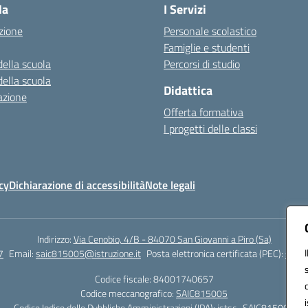
la
I Servizi
zione
Personale scolastico
Famiglie e studenti
della scuola
Percorsi di studio
della scuola
Didattica
azione
Offerta formativa
I progetti delle classi
cy
Dichiarazione di accessibilità
Note legali
Indirizzo:
Via Cenobio, 4/B - 84070 San Giovanni a Piro (Sa)
7
Email:
saic815005@istruzione.it
Posta elettronica certificata (PEC):
saic8
Codice fiscale: 84001740657
Codice meccanografico:
SAIC815005
Codice Indice delle Pubbliche Amministrazioni (IPA): istsc_SAIC815005