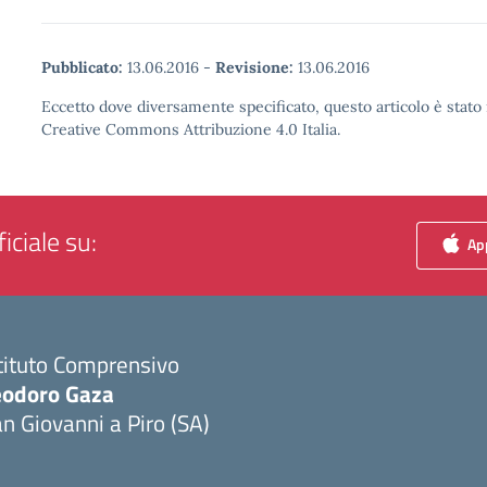
Pubblicato:
13.06.2016
-
Revisione:
13.06.2016
Eccetto dove diversamente specificato, questo articolo è stato 
Creative Commons Attribuzione 4.0 Italia.
iciale su:
App
tituto Comprensivo
eodoro Gaza
n Giovanni a Piro (SA)
Visita la pagina iniziale della scuola