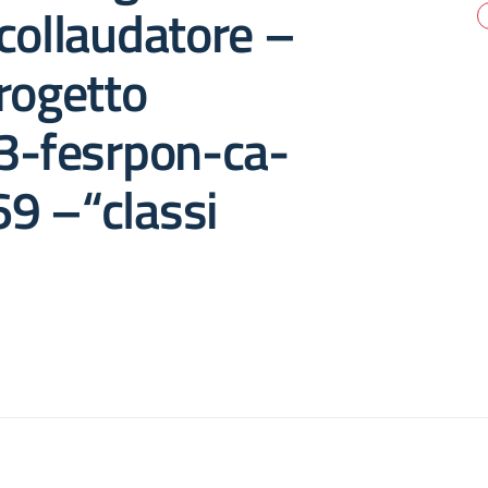
collaudatore –
rogetto
a3-fesrpon-ca-
9 –“classi