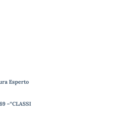
ura Esperto
269 –“CLASSI