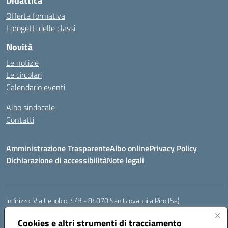
Didattica
Offerta formativa
I progetti delle classi
Novità
Le notizie
Le circolari
Calendario eventi
Albo sindacale
Contatti
Amministrazione Trasparente
Albo online
Privacy Policy
Dichiarazione di accessibilità
Note legali
Indirizzo:
Via Cenobio, 4/B - 84070 San Giovanni a Piro (Sa)
Centralino:
0974 983127
Email:
saic815005@istruzione.it
Posta elettronica certificata (PEC):
Cookies e altri strumenti di tracciamento
saic815005@pec.istruzione.it