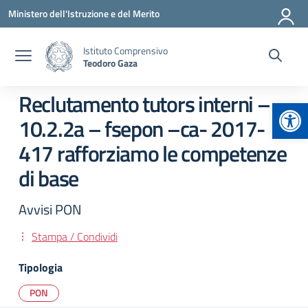
Vai ai contenuti
Vai al menu di navigazione
Vai al footer
Ministero dell'Istruzione e del Merito
Istituto Comprensivo
Teodoro Gaza
Reclutamento tutors interni –
Apr
10.2.2a – fsepon –ca- 2017-
417 rafforziamo le competenze
di base
Avvisi PON
Stampa / Condividi
Tipologia
PON