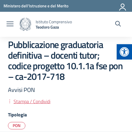
Vai ai contenuti
Vai al menu di navigazione
Vai al footer
Ministero dell'Istruzione e del Merito
Istituto Comprensivo
Teodoro Gaza
Pubblicazione graduatoria
Apr
definitiva – docenti tutor;
codice progetto 10.1.1a fse pon
– ca-2017-718
Avvisi PON
Stampa / Condividi
Tipologia
PON