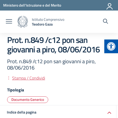
Vai ai contenuti
Vai al menu di navigazione
Vai al footer
Ministero dell'Istruzione e del Merito
Istituto Comprensivo
Teodoro Gaza
Prot. n.849 /c12 pon san
Apr
giovanni a piro, 08/06/2016
Prot. n.849 /c12 pon san giovanni a piro,
08/06/2016
Stampa / Condividi
Tipologia
Documento Generico
Indice della pagina