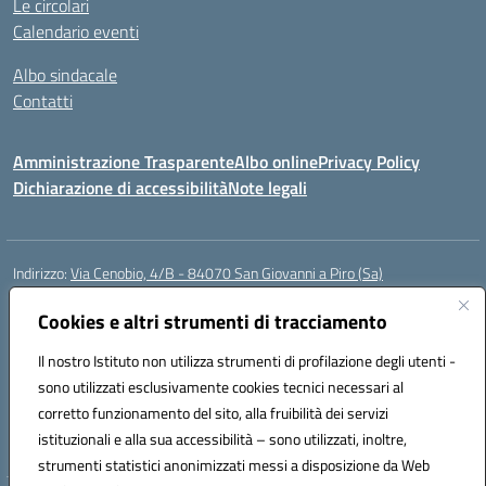
Le circolari
Calendario eventi
Albo sindacale
Contatti
Amministrazione Trasparente
Albo online
Privacy Policy
Dichiarazione di accessibilità
Note legali
Indirizzo:
Via Cenobio, 4/B - 84070 San Giovanni a Piro (Sa)
Centralino:
0974 983127
Email:
saic815005@istruzione.it
Posta elettronica certificata (PEC):
Cookies e altri strumenti di tracciamento
saic815005@pec.istruzione.it
Codice fiscale: 84001740657
Il nostro Istituto non utilizza strumenti di profilazione degli utenti -
Codice meccanografico:
SAIC815005
sono utilizzati esclusivamente cookies tecnici necessari al
Codice Indice delle Pubbliche Amministrazioni (IPA): istsc_SAIC815005
corretto funzionamento del sito, alla fruibilità dei servizi
Codice unico di fatturazione (CUF): UFDQ9V
istituzionali e alla sua accessibilità – sono utilizzati, inoltre,
strumenti statistici anonimizzati messi a disposizione da Web