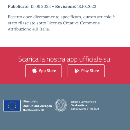
Pubblicato:
15.09.2023
-
Revisione:
18.10.2023
Eccetto dove diversamente specificato, questo articolo è
stato rilasciato sotto Licenza Creative Commons
Attribuzione 4.0 Italia.
Scarica la nostra app ufficiale su:
App Store
Play Store
Istituto Comprensivo
Teodoro Gaza
San Giovanni a Piro (SA)
— Visita la pagina iniziale della scuola