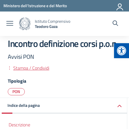
Vai ai contenuti
Vai al menu di navigazione
Vai al footer
Ministero dell'Istruzione e del Merito
Istituto Comprensivo
Teodoro Gaza
Incontro definizione corsi p.o.n
Apr
Avvisi PON
Stampa / Condividi
Tipologia
PON
Indice della pagina
Descrizione