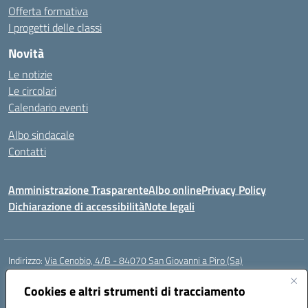
Offerta formativa
I progetti delle classi
Novità
Le notizie
Le circolari
Calendario eventi
Albo sindacale
Contatti
Amministrazione Trasparente
Albo online
Privacy Policy
Dichiarazione di accessibilità
Note legali
Indirizzo:
Via Cenobio, 4/B - 84070 San Giovanni a Piro (Sa)
Centralino:
0974 983127
Email:
saic815005@istruzione.it
Posta elettronica certificata (PEC):
Cookies e altri strumenti di tracciamento
saic815005@pec.istruzione.it