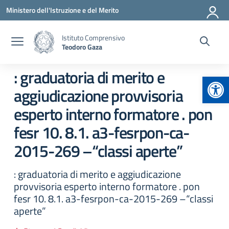
Vai ai contenuti
Vai al menu di navigazione
Vai al footer
Ministero dell'Istruzione e del Merito
Istituto Comprensivo
Teodoro Gaza
: graduatoria di merito e
Apr
aggiudicazione provvisoria
esperto interno formatore . pon
fesr 10. 8.1. a3-fesrpon-ca-
2015-269 –“classi aperte”
: graduatoria di merito e aggiudicazione
provvisoria esperto interno formatore . pon
fesr 10. 8.1. a3-fesrpon-ca-2015-269 –“classi
aperte”