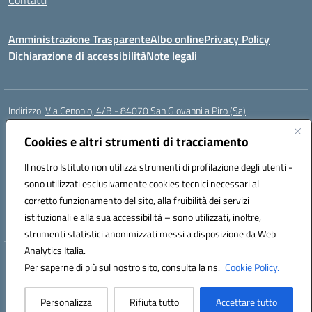
Contatti
Amministrazione Trasparente
Albo online
Privacy Policy
Dichiarazione di accessibilità
Note legali
Indirizzo:
Via Cenobio, 4/B - 84070 San Giovanni a Piro (Sa)
Centralino:
0974 983127
Email:
saic815005@istruzione.it
Posta elettronica certificata (PEC):
Cookies e altri strumenti di tracciamento
saic815005@pec.istruzione.it
Codice fiscale: 84001740657
Il nostro Istituto non utilizza strumenti di profilazione degli utenti -
Codice meccanografico:
SAIC815005
sono utilizzati esclusivamente cookies tecnici necessari al
Codice Indice delle Pubbliche Amministrazioni (IPA): istsc_SAIC815005
corretto funzionamento del sito, alla fruibilità dei servizi
Codice unico di fatturazione (CUF): UFDQ9V
istituzionali e alla sua accessibilità – sono utilizzati, inoltre,
strumenti statistici anonimizzati messi a disposizione da Web
Analytics Italia.
Hosting & Powered by 3D Solution S.r.l.
Per saperne di più sul nostro sito, consulta la ns.
Cookie Policy.
Concept & Design by Designers Italia
Personalizza
Rifiuta tutto
Accettare tutto