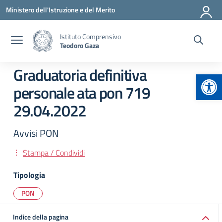
Vai ai contenuti
Vai al menu di navigazione
Vai al footer
Ministero dell'Istruzione e del Merito
Istituto Comprensivo
Teodoro Gaza
Graduatoria definitiva
Apr
personale ata pon 719
29.04.2022
Avvisi PON
Stampa / Condividi
Tipologia
PON
Indice della pagina