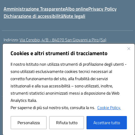
Amministrazione Trasparente
Albo online
Privacy Policy
Dichiarazione di accessibilità
Note legali
Indirizzo:
Via Cenobio, 4/B - 84070 San Giovanni a Piro (Sa)
Centralino:
0974 983127
Email:
saic815005@istruzione.it
Posta elettronica certificata (PEC):
Cookies e altri strumenti di tracciamento
saic815005@pec.istruzione.it
Codice fiscale: 84001740657
Il nostro Istituto non utilizza strumenti di profilazione degli utenti -
Codice meccanografico:
SAIC815005
sono utilizzati esclusivamente cookies tecnici necessari al
Codice Indice delle Pubbliche Amministrazioni (IPA): istsc_SAIC815005
corretto funzionamento del sito, alla fruibilità dei servizi
Codice unico di fatturazione (CUF): UFDQ9V
istituzionali e alla sua accessibilità – sono utilizzati, inoltre,
strumenti statistici anonimizzati messi a disposizione da Web
Analytics Italia.
Hosting & Powered by 3D Solution S.r.l.
Per saperne di più sul nostro sito, consulta la ns.
Cookie Policy.
Concept & Design by Designers Italia
Personalizza
Rifiuta tutto
Accettare tutto