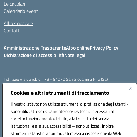
Le circolari
Calendario eventi
Albo sindacale
Contatti
Amministrazione Trasparente
Albo online
Privacy Policy
Dichiarazione di accessibilità
Note legali
Indirizzo:
Via Cenobio, 4/B - 84070 San Giovanni a Piro (Sa)
Centralino:
0974 983127
Email:
saic815005@istruzione.it
Posta elettronica certificata (PEC):
Cookies e altri strumenti di tracciamento
saic815005@pec.istruzione.it
Codice fiscale: 84001740657
Il nostro Istituto non utilizza strumenti di profilazione degli utenti -
Codice meccanografico:
SAIC815005
sono utilizzati esclusivamente cookies tecnici necessari al
Codice Indice delle Pubbliche Amministrazioni (IPA): istsc_SAIC815005
corretto funzionamento del sito, alla fruibilità dei servizi
Codice unico di fatturazione (CUF): UFDQ9V
istituzionali e alla sua accessibilità – sono utilizzati, inoltre,
strumenti statistici anonimizzati messi a disposizione da Web