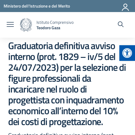
Vai ai contenuti
Vai al menu di navigazione
Vai al footer
Ministero dell'Istruzione e del Merito
Istituto Comprensivo
Teodoro Gaza
Graduatoria definitiva avviso
Apr
interno (prot. 1829 – iv/5 del
24/07/2023) per la selezione di
figure professionali da
incaricare nel ruolo di
progettista con inquadramento
economico all’interno del 10%
dei costi di progettazione.