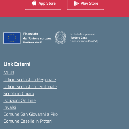
App Store
Play Store
Istituto Comprensivo
Teodoro Gaza
San Giovanni a Piro (SA)
— Visita la pagina iniziale della scuola
Link Esterni
MIUR
Ufficio Scolastico Regionale
Ufficio Scolastico Territoriale
Scuola in Chiaro
Iscrizioni On Line
Invalsi
Comune San Giovanni a Piro
Comune Caselle in Pittari