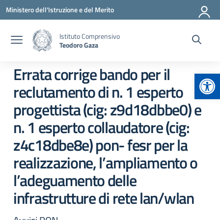
Vai ai contenuti
Vai al menu di navigazione
Vai al footer
Ministero dell'Istruzione e del Merito
Istituto Comprensivo
Teodoro Gaza
Errata corrige bando per il
Apr
reclutamento di n. 1 esperto
progettista (cig: z9d18dbbe0) e
n. 1 esperto collaudatore (cig:
z4c18dbe8e) pon- fesr per la
realizzazione, l’ampliamento o
l’adeguamento delle
infrastrutture di rete lan/wlan