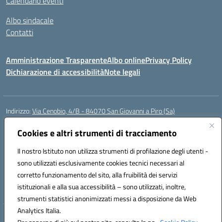
Calendario eventi
Albo sindacale
Contatti
Amministrazione Trasparente
Albo online
Privacy Policy
Dichiarazione di accessibilità
Note legali
Indirizzo:
Via Cenobio, 4/B - 84070 San Giovanni a Piro (Sa)
Centralino:
0974 983127
Email:
saic815005@istruzione.it
Posta elettronica certificata (PEC):
Cookies e altri strumenti di tracciamento
saic815005@pec.istruzione.it
Codice fiscale: 84001740657
Il nostro Istituto non utilizza strumenti di profilazione degli utenti -
Codice meccanografico:
SAIC815005
sono utilizzati esclusivamente cookies tecnici necessari al
Codice Indice delle Pubbliche Amministrazioni (IPA): istsc_SAIC815005
corretto funzionamento del sito, alla fruibilità dei servizi
Codice unico di fatturazione (CUF): UFDQ9V
istituzionali e alla sua accessibilità – sono utilizzati, inoltre,
strumenti statistici anonimizzati messi a disposizione da Web
Analytics Italia.
Hosting & Powered by 3D Solution S.r.l.