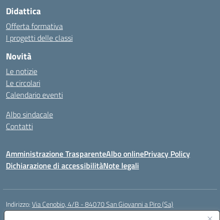
Didattica
Offerta formativa
I progetti delle classi
Novità
Le notizie
Le circolari
Calendario eventi
Albo sindacale
Contatti
Amministrazione Trasparente
Albo online
Privacy Policy
Dichiarazione di accessibilità
Note legali
Indirizzo:
Via Cenobio, 4/B - 84070 San Giovanni a Piro (Sa)
Centralino:
0974 983127
Email:
saic815005@istruzione.it