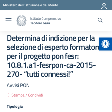
Vai ai contenuti
Vai al menu di navigazione
Vai al footer
Ministero dell'Istruzione e del Merito
Istituto Comprensivo
Teodoro Gaza
Determina di indizione per la
Apr
selezione di esperto formatore
per il progetto pon fesr:
10.8.1.a1-fesrpon-ca-2015-
270- “tutti connessi!”
Avvisi PON
Stampa / Condividi
Tipologia