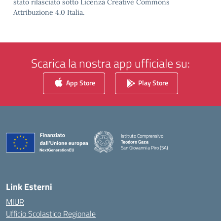
stato rilasciato sotto Licenza Creative Commons
Attribuzione 4.0 Italia.
Scarica la nostra app ufficiale su:
App Store
Play Store
Istituto Comprensivo
Teodoro Gaza
San Giovanni a Piro (SA)
— Visita la pagina iniziale della scuola
Link Esterni
MIUR
Ufficio Scolastico Regionale