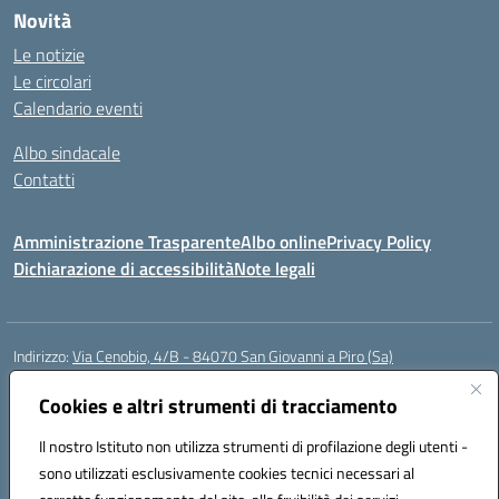
Novità
Le notizie
Le circolari
Calendario eventi
Albo sindacale
Contatti
Amministrazione Trasparente
Albo online
Privacy Policy
Dichiarazione di accessibilità
Note legali
Indirizzo:
Via Cenobio, 4/B - 84070 San Giovanni a Piro (Sa)
Centralino:
0974 983127
Email:
saic815005@istruzione.it
Posta elettronica certificata (PEC):
Cookies e altri strumenti di tracciamento
saic815005@pec.istruzione.it
Codice fiscale: 84001740657
Il nostro Istituto non utilizza strumenti di profilazione degli utenti -
Codice meccanografico:
SAIC815005
sono utilizzati esclusivamente cookies tecnici necessari al
Codice Indice delle Pubbliche Amministrazioni (IPA): istsc_SAIC815005