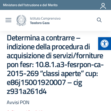
Vai ai contenuti
Vai al menu di navigazione
Vai al footer
Ministero dell'Istruzione e del Merito
Istituto Comprensivo
Teodoro Gaza
Determina a contrarre –
Apr
indizione della procedura di
acquisizione di servizi/forniture
pon fesr: 10.8.1.a3-fesrpon-ca-
2015-269 “classi aperte” cup:
e86j15001920007 – cig
z931a261d4
Avvisi PON