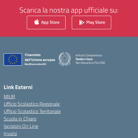
Scarica la nostra app ufficiale su:
App Store
Play Store
Istituto Comprensivo
Teodoro Gaza
San Giovanni a Piro (SA)
— Visita la pagina iniziale della scuola
Link Esterni
MIUR
Ufficio Scolastico Regionale
Ufficio Scolastico Territoriale
Scuola in Chiaro
Iscrizioni On Line
Invalsi